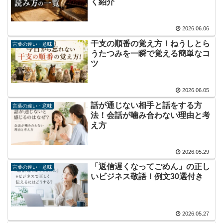
く紹介
2026.06.06
干支の順番の覚え方！ねうしとら
言葉の違い・意味
うたつみを一瞬で覚える簡単なコ
ツ
2026.06.05
話が通じない相手と話をする方
言葉の違い・意味
法！会話が噛み合わない理由と考
え方
2026.05.29
「返信遅くなってごめん」の正し
言葉の違い・意味
いビジネス敬語！例文30選付き
2026.05.27