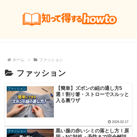
ホーム
ファッション
ファッション
【簡単】ズボンの紐の通し方5
ファッション
選！割り箸・ストローでスルッと
入る裏ワザ
2026.02.17
黒い服の赤いシミの落とし方！原
ファッション
因・NG対処・予防まで完全解説