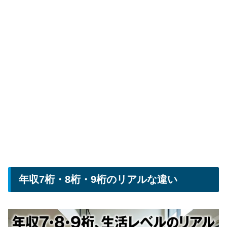
年収7桁・8桁・9桁のリアルな違い